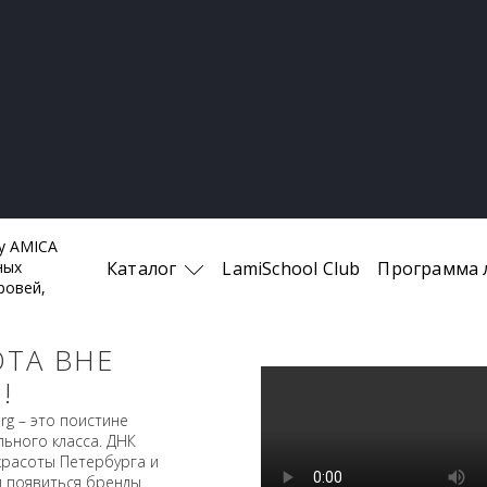
Каталог
LamiSchool Club
Программа 
ОТА ВНЕ
!
rg – это поистине
ьного класса. ДНК
красоты Петербурга и
и появиться бренды