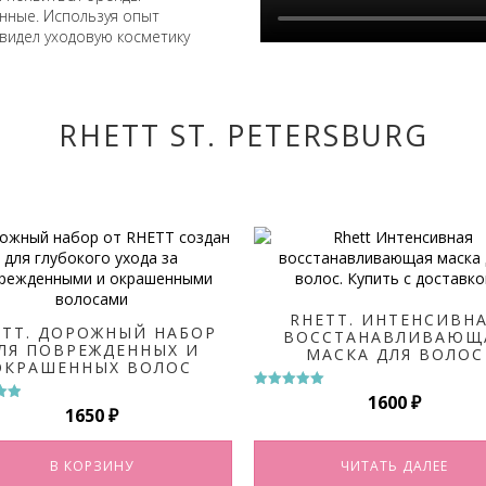
ные. Используя опыт
видел уходовую косметику
RHETT ST. PETERSBURG
RHETT. ИНТЕНСИВН
ETT. ДОРОЖНЫЙ НАБОР
ВОССТАНАВЛИВАЮЩ
ЛЯ ПОВРЕЖДЕННЫХ И
МАСКА ДЛЯ ВОЛОС
ОКРАШЕННЫХ ВОЛОС
1600
₽
Оценка
1650
₽
а
5.00
из 5
В КОРЗИНУ
ЧИТАТЬ ДАЛЕЕ