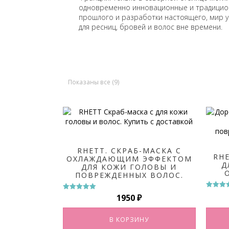
одновременно инновационные и традицион
прошлого и разработки настоящего, мир у
для ресниц, бровей и волос вне времени.
Показаны все (9)
RHETT. CКРАБ-МАСКА С
RH
ОХЛАЖДАЮЩИМ ЭФФЕКТОМ
Д
ДЛЯ КОЖИ ГОЛОВЫ И
ПОВРЕЖДЕННЫХ ВОЛОС.
Оценк
1950
₽
Оценка
5.00
5.00
из 5
из 5
В КОРЗИНУ