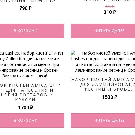
АНЕСЕНИЯ ПИГМЕНТА
490
₽
790
₽
Первоначал
Текуща
310
₽
цена
цена:
составляла
310 ₽.
В КОРЗИНУ
ЧИТАТЬ ДАЛЕЕ
490 ₽.
НАБОР КИСТЕЙ AMICA V
ДЛЯ ЛАМИНИРОВАН
ОР КИСТЕЙ AMICA E1 И
РЕСНИЦ И БРОВЕЙ
N1 ДЛЯ НАНЕСЕНИЯ И
СНЯТИЯ СОСТАВОВ И
1530
₽
КРАСКИ
1700
₽
В КОРЗИНУ
ЧИТАТЬ ДАЛЕЕ