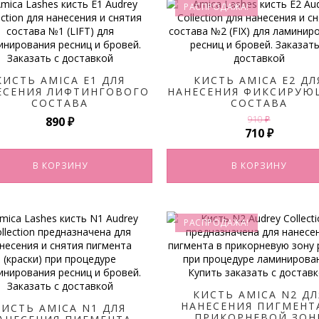
РАСПРОДАЖА!
КИСТЬ AMICA E1 ДЛЯ
КИСТЬ AMICA E2 ДЛ
ЕСЕНИЯ ЛИФТИНГОВОГО
НАНЕСЕНИЯ ФИКСИРУЮ
СОСТАВА
СОСТАВА
910
₽
890
₽
Первоначал
Текуща
710
₽
цена
цена:
составляла
710 ₽.
В КОРЗИНУ
В КОРЗИНУ
910 ₽.
РАСПРОДАЖА!
КИСТЬ AMICA N2 ДЛ
НАНЕСЕНИЯ ПИГМЕНТ
КИСТЬ AMICA N1 ДЛЯ
ПРИКОРНЕВОЙ ЗОН