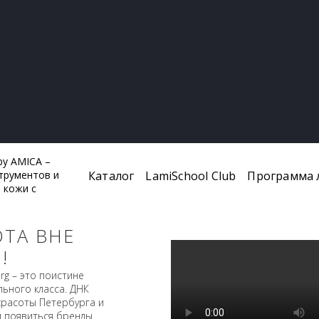
Каталог
LamiSchool Club
Программа 
ОТА ВНЕ
!
rg – это поистине
ьного класса. ДНК
красоты Петербурга и
и появиться бренды