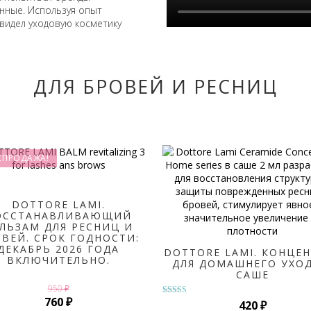
ные. Используя опыт
видел уходовую косметику
ДЛЯ БРОВЕЙ И РЕСНИЦ
СПРОДАЖА!
DOTTORE LAMI.
ОССТАНАВЛИВАЮЩИЙ
ЛЬЗАМ ДЛЯ РЕСНИЦ И
ВЕЙ. СРОК ГОДНОСТИ:
ДЕКАБРЬ 2026 ГОДА
DOTTORE LAMI. КОНЦЕ
ВКЛЮЧИТЕЛЬНО.
ДЛЯ ДОМАШНЕГО УХОД
САШЕ
950
₽
а
Первоначальная
Текущая
760
₽
Оценка
420
₽
5.00